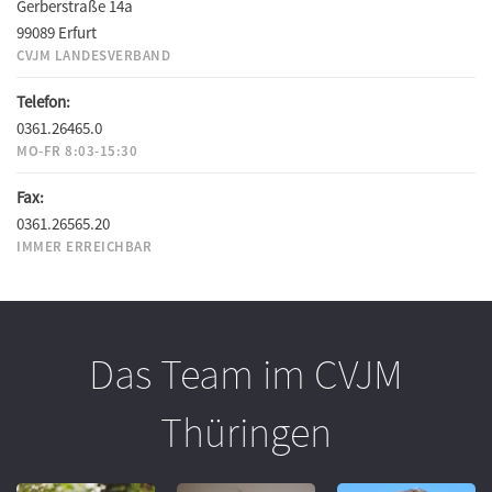
Gerberstraße 14a
99089 Erfurt
CVJM LANDESVERBAND
Telefon:
0361.26465.0
MO-FR 8:03-15:30
Fax:
0361.26565.20
IMMER ERREICHBAR
Das Team im CVJM
Thüringen