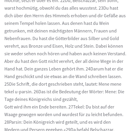
möchte, setzt er über es ein. 22Du, Belschazzar, sein Sohn,
warst hochmütig, obwohl du das alles wusstest. 23Du hast
dich über den Herrn des Himmels erhoben und dir Gefäße aus
seinem Tempel holen lassen. Aus denen hast du Wein
getrunken, mit deinen mächtigsten Männern, Frauen und
Nebenfrauen. Du hast die Götterbilder aus Silber und Gold
verehrt, aus Bronze und Eisen, Holz und Stein. Dabei können
sie weder sehen noch hören und haben auch keinen Verstand.
Aber du hast den Gott nicht verehrt, der all deine Wege in der
Hand hat. Dein ganzes Leben gehört ihm. 24Darum hat er die
Hand geschickt und sie etwas an die Wand schreiben lassen.
25Die Schrift, die dort geschrieben steht, lautet: Mene mene
tekel u-parsin. 26Das ist die Bedeutung der Wörter: Mene: Die
Tage deines Königreichs sind gezählt,
Gott wird ihm ein Ende bereiten. 27Tekel: Du bist auf der
Waage gewogen worden und wurdest für zu leicht befunden.
28Parsin: Dein Königreich wird geteilt, und es wird den
Medern und Persern gegeben.«29Da befahl Belschazzar,