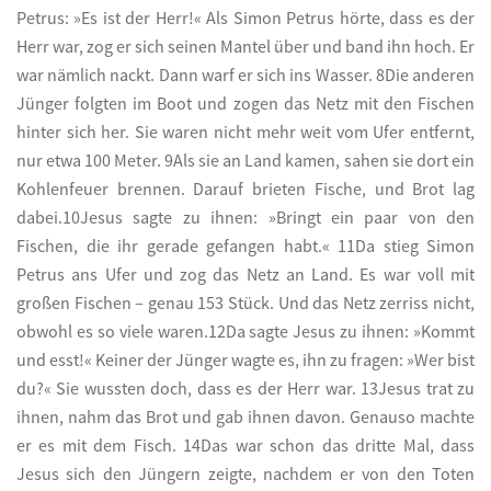
Petrus: »Es ist der Herr!« Als Simon Petrus hörte, dass es der
Herr war, zog er sich seinen Mantel über und band ihn hoch. Er
war nämlich nackt. Dann warf er sich ins Wasser. 8Die anderen
Jünger folgten im Boot und zogen das Netz mit den Fischen
hinter sich her. Sie waren nicht mehr weit vom Ufer entfernt,
nur etwa 100 Meter. 9Als sie an Land kamen, sahen sie dort ein
Kohlenfeuer brennen. Darauf brieten Fische, und Brot lag
dabei.10Jesus sagte zu ihnen: »Bringt ein paar von den
Fischen, die ihr gerade gefangen habt.« 11Da stieg Simon
Petrus ans Ufer und zog das Netz an Land. Es war voll mit
großen Fischen – genau 153 Stück. Und das Netz zerriss nicht,
obwohl es so viele waren.12Da sagte Jesus zu ihnen: »Kommt
und esst!« Keiner der Jünger wagte es, ihn zu fragen: »Wer bist
du?« Sie wussten doch, dass es der Herr war. 13Jesus trat zu
ihnen, nahm das Brot und gab ihnen davon. Genauso machte
er es mit dem Fisch. 14Das war schon das dritte Mal, dass
Jesus sich den Jüngern zeigte, nachdem er von den Toten