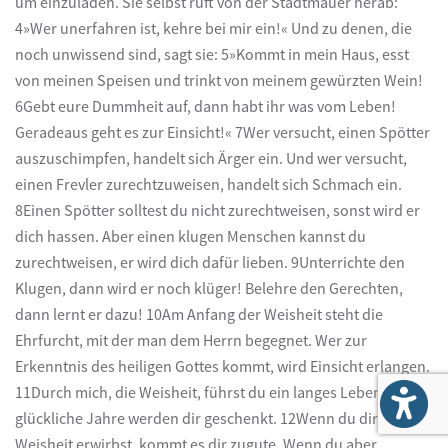
um einzuladen. Sie selbst ruft von der Stadtmauer herab:
4»Wer unerfahren ist, kehre bei mir ein!« Und zu denen, die
noch unwissend sind, sagt sie: 5»Kommt in mein Haus, esst
von meinen Speisen und trinkt von meinem gewürzten Wein!
6Gebt eure Dummheit auf, dann habt ihr was vom Leben!
Geradeaus geht es zur Einsicht!« 7Wer versucht, einen Spötter
auszuschimpfen, handelt sich Ärger ein. Und wer versucht,
einen Frevler zurechtzuweisen, handelt sich Schmach ein.
8Einen Spötter solltest du nicht zurechtweisen, sonst wird er
dich hassen. Aber einen klugen Menschen kannst du
zurechtweisen, er wird dich dafür lieben. 9Unterrichte den
Klugen, dann wird er noch klüger! Belehre den Gerechten,
dann lernt er dazu! 10Am Anfang der Weisheit steht die
Ehrfurcht, mit der man dem Herrn begegnet. Wer zur
Erkenntnis des heiligen Gottes kommt, wird Einsicht erlangen.
11Durch mich, die Weisheit, führst du ein langes Leben. Viele
glückliche Jahre werden dir geschenkt. 12Wenn du dir
Weisheit erwirbst, kommt es dir zugute. Wenn du aber