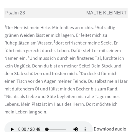
Psalm 23
MALTE KLEINERT
1
2
Der Herr ist mein Hirte. Mir fehlt es an nichts.
Auf saftig
grünen Weiden lässt er mich lagern. Er leitet mich zu
3
Ruheplätzen am Wasser,
dort erfrischt er meine Seele. Er
führt mich gerecht durchs Leben. Dafür steht er mit seinem
4
Namen ein.
Und muss ich durch ein finsteres Tal, fürchte ich
kein Unglück. Denn du bist an meiner Seite! Dein Stock und
5
dein Stab schützen und trösten mich.
Du deckst für mich
einen Tisch vor den Augen meiner Feinde. Du salbst mein Haar
mit duftendem Öl und füllst mir den Becher bis zum Rand.
6
Nichts als Liebe und Güte begleiten mich alle Tage meines
Lebens. Mein Platz ist im Haus des Herrn. Dort möchte ich
mein Leben lang sein.
Download audio