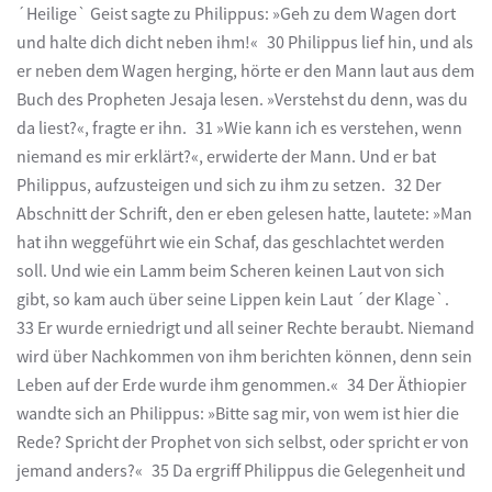
´Heilige` Geist sagte zu Philippus: »Geh zu dem Wagen dort
und halte dich dicht neben ihm!« 30 Philippus lief hin, und als
er neben dem Wagen herging, hörte er den Mann laut aus dem
Buch des Propheten Jesaja lesen. »Verstehst du denn, was du
da liest?«, fragte er ihn. 31 »Wie kann ich es verstehen, wenn
niemand es mir erklärt?«, erwiderte der Mann. Und er bat
Philippus, aufzusteigen und sich zu ihm zu setzen. 32 Der
Abschnitt der Schrift, den er eben gelesen hatte, lautete: »Man
hat ihn weggeführt wie ein Schaf, das geschlachtet werden
soll. Und wie ein Lamm beim Scheren keinen Laut von sich
gibt, so kam auch über seine Lippen kein Laut ´der Klage`.
33 Er wurde erniedrigt und all seiner Rechte beraubt. Niemand
wird über Nachkommen von ihm berichten können, denn sein
Leben auf der Erde wurde ihm genommen.« 34 Der Äthiopier
wandte sich an Philippus: »Bitte sag mir, von wem ist hier die
Rede? Spricht der Prophet von sich selbst, oder spricht er von
jemand anders?« 35 Da ergriff Philippus die Gelegenheit und