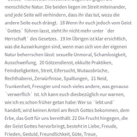
menschliche Natur. Die beiden liegen im Streit miteinander,
und jede Seite will verhindern, dass ihr das tut, wozu die
andere Seite euch drängt. 18 Wenn ihr euch jedoch vom Geist
´Gottes` führen lasst, steht ihr nicht mehr unter ´der
Herrschaft` des Gesetzes. 19 Im Übrigen ist klar ersichtlich,
was die Auswirkungen sind, wenn man sich von der eigenen
Natur beherrschen lässt: sexuelle Unmoral, Schamlosigkeit,
Ausschweifung, 20 Götzendienst, okkulte Praktiken,
Feindseligkeiten, Streit, Eifersucht, Wutausbrüche,
Rechthaberei, Zerwürfnisse, Spaltungen, 21 Neid,
Trunkenheit, Fressgier und noch vieles andere, was genauso
´verwerflich` ist. Ich kann euch diesbezüglich nur warnen,
wie ich es schon früher getan habe: Wer so ´lebt und`
handelt, wird keinen Anteil am Reich Gottes bekommen, dem
Erbe, das Gott für uns bereithält. 22 Die Frucht hingegen, die
der Geist Gottes hervorbringt, besteht in Liebe, Freude,
Frieden, Geduld, Freundlichkeit, Güte, Treue,