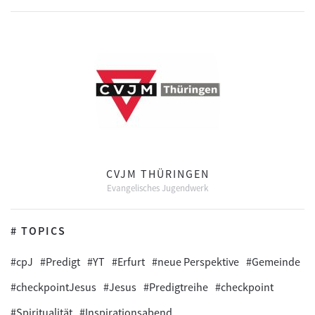
CVJM THÜRINGEN
Evangelisches Jugendwerk
# TOPICS
#cpJ
#Predigt
#YT
#Erfurt
#neue Perspektive
#Gemeinde
#checkpointJesus
#Jesus
#Predigtreihe
#checkpoint
#Spiritualität
#Inspirationsabend