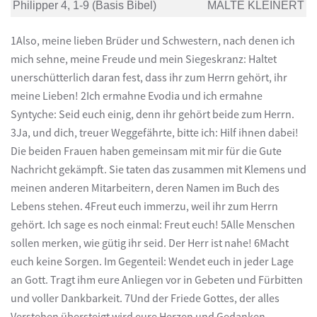
Philipper 4, 1-9 (Basis Bibel)
MALTE KLEINERT
1Also, meine lieben Brüder und Schwestern, nach denen ich
mich sehne, meine Freude und mein Siegeskranz: Haltet
unerschütterlich daran fest, dass ihr zum Herrn gehört, ihr
meine Lieben! 2Ich ermahne Evodia und ich ermahne
Syntyche: Seid euch einig, denn ihr gehört beide zum Herrn.
3Ja, und dich, treuer Weggefährte, bitte ich: Hilf ihnen dabei!
Die beiden Frauen haben gemeinsam mit mir für die Gute
Nachricht gekämpft. Sie taten das zusammen mit Klemens und
meinen anderen Mitarbeitern, deren Namen im Buch des
Lebens stehen. 4Freut euch immerzu, weil ihr zum Herrn
gehört. Ich sage es noch einmal: Freut euch! 5Alle Menschen
sollen merken, wie gütig ihr seid. Der Herr ist nahe! 6Macht
euch keine Sorgen. Im Gegenteil: Wendet euch in jeder Lage
an Gott. Tragt ihm eure Anliegen vor in Gebeten und Fürbitten
und voller Dankbarkeit. 7Und der Friede Gottes, der alles
Verstehen übersteigt wird eure Herzen und Gedanken