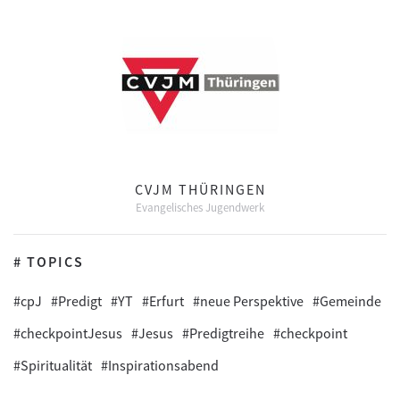
CVJM THÜRINGEN
Evangelisches Jugendwerk
# TOPICS
#cpJ
#Predigt
#YT
#Erfurt
#neue Perspektive
#Gemeinde
#checkpointJesus
#Jesus
#Predigtreihe
#checkpoint
#Spiritualität
#Inspirationsabend