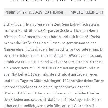
Psalm 34, 2-7 & 13-19 (BasisBibel)
MALTE KLEINERT
2Ich will den Herrn preisen alle Zeit. Sein Lob will ich stets in
meinem Mund führen. 3Mit ganzer Seele will ich den Herrn
rühmen. Die Armen sollen es hören und sich freuen! 4Preist
mit mir die Größe des Herrn! Lasst uns gemeinsam seinen
Namen ehren! 5Als ich den Herrn suchte, antwortete er mir. Er
befreite mich von allen meinen Ängsten. 6Wer auf ihn schaut,
strahlt vor Freude. Niemand wird vor Scham erröten. 7Hier ist
ein Armer, der um Hilfe rief. Der Herr hat ihn gehört und aus
aller Not befreit. 13Wer möchte sich nicht am Leben freuen
und seine Tage im Glück zubringen? 14Dann hüte deine Zunge
vor böser Nachrede und deine Lippen vor verlogenen
Worten. 15Halte dich fern vom Bösen und tue Gutes! Suche
den Frieden und setze dich dafür ein! 16Die Augen des Herrn
schauen freundlich, wenn sein Blick auf die Gerechten fällt.