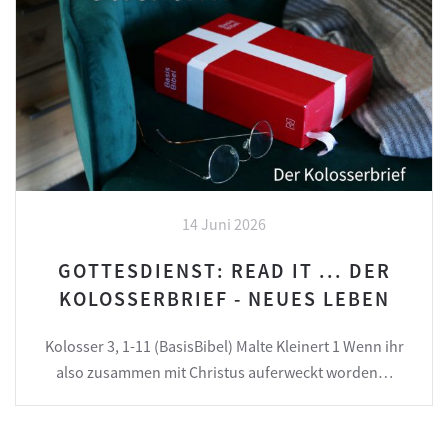
14 Juni 2026
GOTTESDIENST: READ IT ... DER
KOLOSSERBRIEF - NEUES LEBEN
Kolosser 3, 1-11 (BasisBibel) Malte Kleinert 1 Wenn ihr
also zusammen mit Christus auferweckt worden…