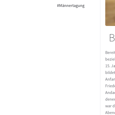
#Männertagung
B
Berei
bezie
15. J
bilde
Anfan
Fried
Andac
denen
war d
Abend