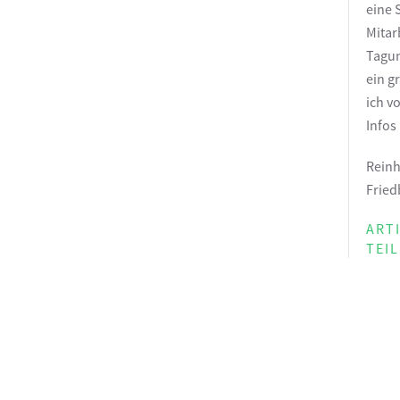
eine 
Mitar
Tagun
ein g
ich v
Infos
Reinh
Fried
ART
TEI