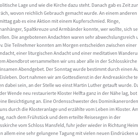
olitische Lage und wie die Kirche dazu steht. Danach gab es Zeit z
äch, wovon reichlich Gebrauch gemacht wurde. An einem anderen
ittag gab es eine Aktion mit einem Kupferschmied. Ringe,
nanhänger, Spaltkreuze und Armbänder konnte, wer wollte, sich se
ellen. Die angebotenen Andachten waren sehr abwechslungsreich 
iv. Die Teilnehmer konnten am Morgen entscheiden zwischen einer
ndacht, einer liturgischen Andacht und einer meditativen Wanderu
em Abendbrot versammelten wir uns aber alle in der Schlosskirch
nsamen Abendgebet. Der Sonntag wurde bestimmt durch einen Au
Eisleben. Dort nahmen wir am Gottesdienst in der Andreaskirche tei
en dabei sein, an der Stelle wo einst Martin Luther getauft wurde. D
der Wende neu restaurierte Kloster Helfta ganz in der Nähe lag, bot
eine Besichtigung an. Eine Ordensschwester des Dominikanerorde
 uns durch die Klosteranlage und erzählte vom Leben im Kloster. A
g, nach dem Frühstück und dem erteilte Reisesegen in der
sskirche vom Schloss Mansfeld, fuhr jeder wieder in Richtung Heim
 in allem eine sehr gelungene Tagung mit vielen neuen Eindrücken 