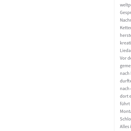
weltp
Gespr
Nachm
Kette
herst
kreat
Lieda
Vor d
gemei
nach 
durft
nach 
dort 
führt
Monta
Schlo
Alles