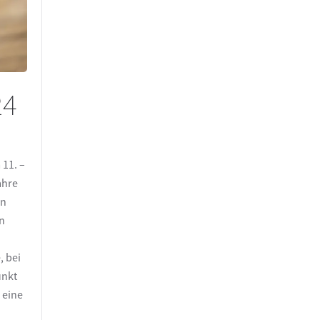
24
11. –
ahre
on
n
 bei
unkt
 eine