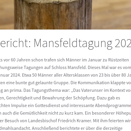
ericht: Mansfeldtagung 20
ts vor 60 Jahren schon trafen sich Männer im Januar zu Rüstzeiten
hungsweise Tagungen auf Schloss Mansfeld. Dieses Mal war es vom 
anuar 2024. Etwa 50 Männer aller Altersklassen von 23 bis über 80 J
ten eine bunte gut gelaunte Gruppe. Die Kommunikation klappte v
g an prima. Das Tagungsthema war: „Das Vaterunser im Kontext vo
en, Gerechtigkeit und Bewahrung der Schöpfung. Dazu gab es
hten Impulse ein Gottesdienst und interessante Abendprogramme,
 auch die Gemütlichkeit nicht zu kurz kam. Ein besonderer Höhep
er Besuch von Landesbischof Friedrich Kramer. Mit ihm feierten wir
mahlsandacht. Anschließend berichtete er über die derzeitige