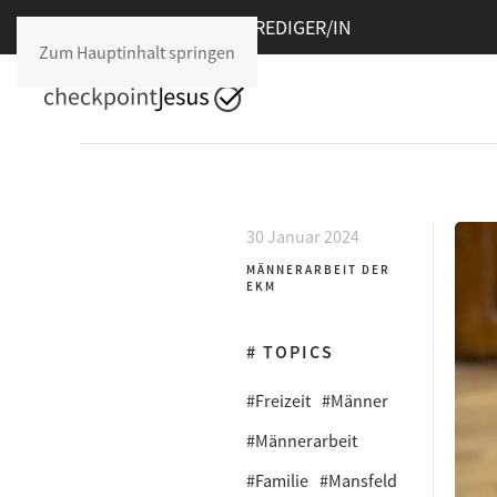
Freie Stelle im cpJ:
PREDIGER/IN
Zum Hauptinhalt springen
30 Januar 2024
MÄNNERARBEIT DER
EKM
# TOPICS
#Freizeit
#Männer
#Männerarbeit
#Familie
#Mansfeld