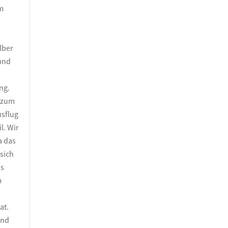
um
lber
und
ng.
e zum
sflug
l. Wir
a das
 sich
ns
m
at.
und