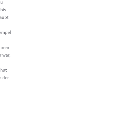
zu
bis
aubt.
Tempel
ihnen
r war,
 hat
n der