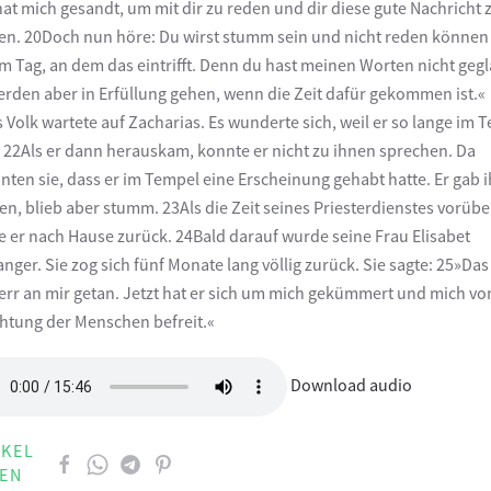
hat mich gesandt, um mit dir zu reden und dir diese gute Nachricht 
en. 20Doch nun höre: Du wirst stumm sein und nicht reden können 
m Tag, an dem das eintrifft. Denn du hast meinen Worten nicht gegl
erden aber in Erfüllung gehen, wenn die Zeit dafür gekommen ist.«
 Volk wartete auf Zacharias. Es wunderte sich, weil er so lange im 
. 22Als er dann herauskam, konnte er nicht zu ihnen sprechen. Da
nten sie, dass er im Tempel eine Erscheinung gehabt hatte. Er gab 
en, blieb aber stumm. 23Als die Zeit seines Priesterdienstes vorübe
e er nach Hause zurück. 24Bald darauf wurde seine Frau Elisabet
nger. Sie zog sich fünf Monate lang völlig zurück. Sie sagte: 25»Das
err an mir getan. Jetzt hat er sich um mich gekümmert und mich vo
htung der Menschen befreit.«
Download audio
IKEL
LEN