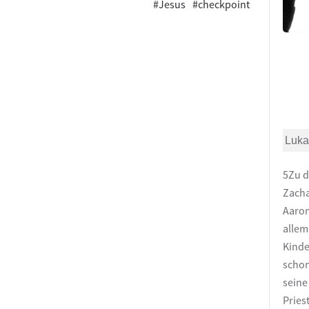
#Jesus
#checkpoint
Luka
5Zu d
Zacha
Aaron
allem
Kinde
schon
seine
Pries