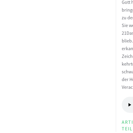
Gott 
bring
zu de
Sie w
21Das
blieb
erkan
Zeich
kehrt
schwa
der H
Verac
ART
TEI