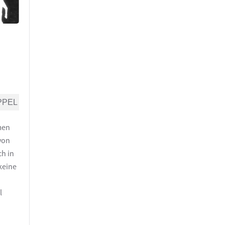
–
PPEL
men
von
ch in
keine
l