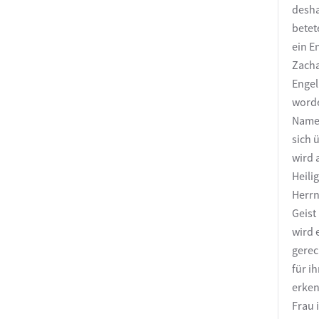
desha
betet
ein E
Zacha
Engel
worde
Namen
sich 
wird 
Heili
Herrn
Geist
wird 
gerec
für i
erken
Frau 