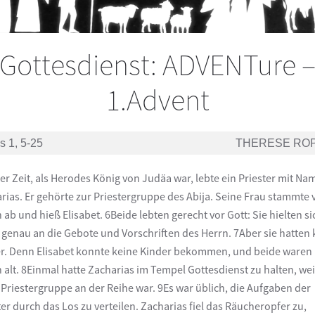
Gottesdienst: ADVENTure 
1.Advent
s 1, 5-25
THERESE RO
er Zeit, als Herodes König von Judäa war, lebte ein Priester mit Na
rias. Er gehörte zur Priestergruppe des Abija. Seine Frau stammte 
 ab und hieß Elisabet. 6Beide lebten gerecht vor Gott: Sie hielten si
 genau an die Gebote und Vorschriften des Herrn. 7Aber sie hatten 
r. Denn Elisabet konnte keine Kinder bekommen, und beide waren
 alt. 8Einmal hatte Zacharias im Tempel Gottesdienst zu halten, wei
 Priestergruppe an der Reihe war. 9Es war üblich, die Aufgaben der
ter durch das Los zu verteilen. Zacharias fiel das Räucheropfer zu,