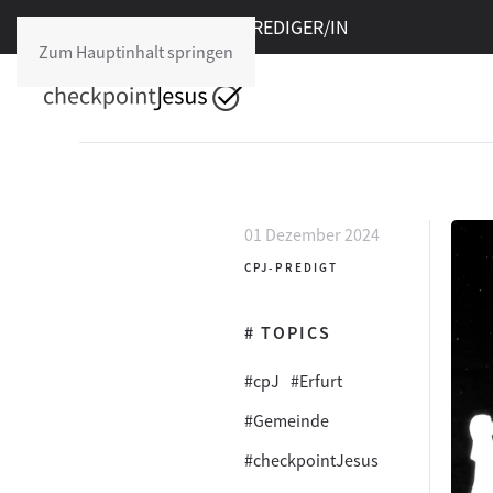
Freie Stelle im cpJ:
PREDIGER/IN
Zum Hauptinhalt springen
01 Dezember 2024
CPJ-PREDIGT
# TOPICS
#cpJ
#Erfurt
#Gemeinde
#checkpointJesus