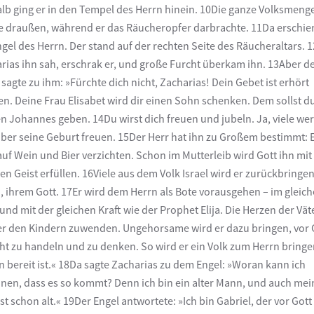
lb ging er in den Tempel des Herrn hinein. 10Die ganze Volksmeng
e draußen, während er das Räucheropfer darbrachte. 11Da erschie
ngel des Herrn. Der stand auf der rechten Seite des Räucheraltars. 1
rias ihn sah, erschrak er, und große Furcht überkam ihn. 13Aber d
 sagte zu ihm: »Fürchte dich nicht, Zacharias! Dein Gebet ist erhört
n. Deine Frau Elisabet wird dir einen Sohn schenken. Dem sollst d
 Johannes geben. 14Du wirst dich freuen und jubeln. Ja, viele we
über seine Geburt freuen. 15Der Herr hat ihn zu Großem bestimmt: 
auf Wein und Bier verzichten. Schon im Mutterleib wird Gott ihn mi
gen Geist erfüllen. 16Viele aus dem Volk Israel wird er zurückbringe
, ihrem Gott. 17Er wird dem Herrn als Bote vorausgehen – im gleic
 und mit der gleichen Kraft wie der Prophet Elija. Die Herzen der Vät
er den Kindern zuwenden. Ungehorsame wird er dazu bringen, vor 
ht zu handeln und zu denken. So wird er ein Volk zum Herrn bringe
hn bereit ist.« 18Da sagte Zacharias zu dem Engel: »Woran kann ich
nen, dass es so kommt? Denn ich bin ein alter Mann, und auch mei
ist schon alt.« 19Der Engel antwortete: »Ich bin Gabriel, der vor Gott 