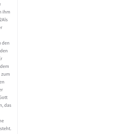
e
n ihm
2Als
er
u den
rden
Er
t dem
n zum
hen
er
Gott
n, das
ne
steht.