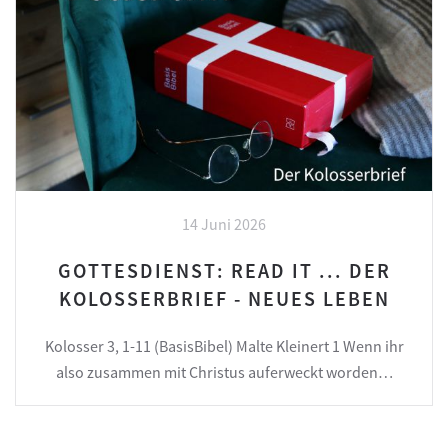
14 Juni 2026
GOTTESDIENST: READ IT ... DER
KOLOSSERBRIEF - NEUES LEBEN
Kolosser 3, 1-11 (BasisBibel) Malte Kleinert 1 Wenn ihr
also zusammen mit Christus auferweckt worden…