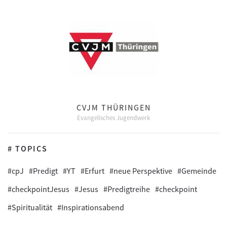
CVJM THÜRINGEN
Evangelisches Jugendwerk
# TOPICS
#cpJ
#Predigt
#YT
#Erfurt
#neue Perspektive
#Gemeinde
#checkpointJesus
#Jesus
#Predigtreihe
#checkpoint
#Spiritualität
#Inspirationsabend