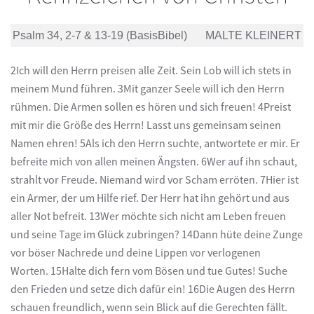
Psalm 34, 2-7 & 13-19 (BasisBibel)
MALTE KLEINERT
2Ich will den Herrn preisen alle Zeit. Sein Lob will ich stets in
meinem Mund führen. 3Mit ganzer Seele will ich den Herrn
rühmen. Die Armen sollen es hören und sich freuen! 4Preist
mit mir die Größe des Herrn! Lasst uns gemeinsam seinen
Namen ehren! 5Als ich den Herrn suchte, antwortete er mir. Er
befreite mich von allen meinen Ängsten. 6Wer auf ihn schaut,
strahlt vor Freude. Niemand wird vor Scham erröten. 7Hier ist
ein Armer, der um Hilfe rief. Der Herr hat ihn gehört und aus
aller Not befreit. 13Wer möchte sich nicht am Leben freuen
und seine Tage im Glück zubringen? 14Dann hüte deine Zunge
vor böser Nachrede und deine Lippen vor verlogenen
Worten. 15Halte dich fern vom Bösen und tue Gutes! Suche
den Frieden und setze dich dafür ein! 16Die Augen des Herrn
schauen freundlich, wenn sein Blick auf die Gerechten fällt.