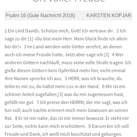
Psalm 16 (Gute Nachricht 2018)
KARSTEN KOPJAR
1 Ein Lied Davids. Schütze mich, Gott! Ich vertraue dir. 2 Ich
sage zu dir:[1] »Du bist mein Herr. Mein Glück finde ich allein
bei dir!« 3 Im Land werden viele Götter verehrt, an denen
auch ich meine Freude hatte. Jetzt aber sage ich:[2] 4 Wer
anderen Göttern nachläuft, muss seine volle Strafe tragen. Ich
gieße diesen Göttern kein Opferblut mehr hin; nicht einmal
ihre Namen spreche ich aus. 5 HERR, was ich brauche, du
teilst es mir zu; du hältst mein Los in der Hand. 6 Mir ist ein
schöner Anteil zugefallen;[3] was du mir zugemessen hast,
gefällt mir gut. 7 Ich preise den HERRN, der mir sagt, was ich
tun soll; auch nachts erinnert mich mein Gewissen an seinen
Rat. 8 Er ist mir nahe, das ist mir immer bewusst. Er steht mir
zur Seite, nichts kann mich erschüttern. 9 Darum bin ich voll
Freude und Dank, ich weiß mich beschützt und geborgen.