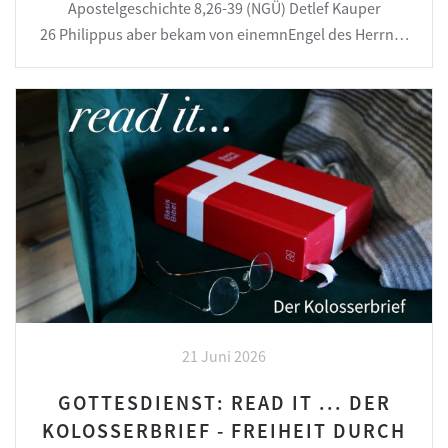
Apostelgeschichte 8,26-39 (NGÜ) Detlef Kauper
26 Philippus aber bekam von einemnEngel des Herrn…
21 Juni 2026
GOTTESDIENST: READ IT ... DER
KOLOSSERBRIEF - FREIHEIT DURCH