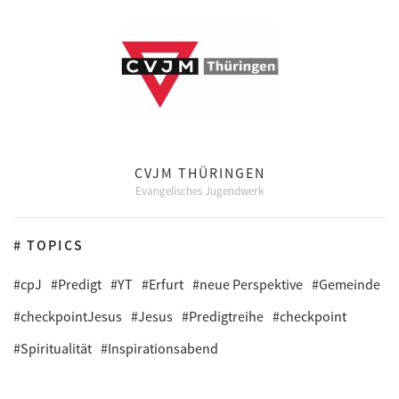
CVJM THÜRINGEN
Evangelisches Jugendwerk
# TOPICS
#cpJ
#Predigt
#YT
#Erfurt
#neue Perspektive
#Gemeinde
#checkpointJesus
#Jesus
#Predigtreihe
#checkpoint
#Spiritualität
#Inspirationsabend