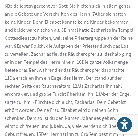
6Beide lebten gerecht vor Gott: Sie hielten sich in allem genau
an die Gebote und Vorschriften des Herrn. 7Aber sie hatten
keine Kinder. Denn Elisabet konnte keine Kinder bekommen,
und beide waren schon alt. 8Einmal hatte Zacharias im Tempel
Gottesdienst zu halten, weil seine Priestergruppe an der Reihe
war. 9Es war üblich, die Aufgaben der Priester durch das Los
zu verteilen. Zacharias fiel das Räucheropfer zu, deshalb ging
er in den Tempel des Herrn hinein. 10Die ganze Volksmenge
betete draußen, während er das Räucheropfer darbrachte.
11Da erschien ihm ein Engel des Herrn. Der stand auf der
rechten Seite des Räucheraltars. 12Als Zacharias ihn sah,
erschrak er, und große Furcht überkam ihn. 13Aber der Engel
sagte zu ihm: »Fürchte dich nicht, Zacharias! Dein Gebet ist
erhört worden. Deine Frau Elisabet wird dir einen Sohn
schenken. Dem sollst du den Namen Johannes geben. 14Du
wirst dich freuen und jubeln. Ja, viele werden sich über seine
Geburt freuen. 15Der Herr hat ihn zu Großem bestimmt: Er