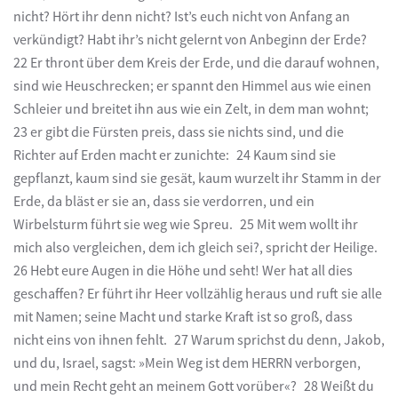
nicht? Hört ihr denn nicht? Ist’s euch nicht von Anfang an
verkündigt? Habt ihr’s nicht gelernt von Anbeginn der Erde?
22 Er thront über dem Kreis der Erde, und die darauf wohnen,
sind wie Heuschrecken; er spannt den Himmel aus wie einen
Schleier und breitet ihn aus wie ein Zelt, in dem man wohnt;
23 er gibt die Fürsten preis, dass sie nichts sind, und die
Richter auf Erden macht er zunichte: 24 Kaum sind sie
gepflanzt, kaum sind sie gesät, kaum wurzelt ihr Stamm in der
Erde, da bläst er sie an, dass sie verdorren, und ein
Wirbelsturm führt sie weg wie Spreu. 25 Mit wem wollt ihr
mich also vergleichen, dem ich gleich sei?, spricht der Heilige.
26 Hebt eure Augen in die Höhe und seht! Wer hat all dies
geschaffen? Er führt ihr Heer vollzählig heraus und ruft sie alle
mit Namen; seine Macht und starke Kraft ist so groß, dass
nicht eins von ihnen fehlt. 27 Warum sprichst du denn, Jakob,
und du, Israel, sagst: »Mein Weg ist dem HERRN verborgen,
und mein Recht geht an meinem Gott vorüber«? 28 Weißt du