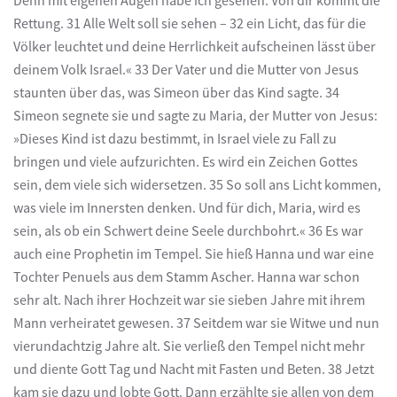
Denn mit eigenen Augen habe ich gesehen: Von dir kommt die
Rettung. 31 Alle Welt soll sie sehen – 32 ein Licht, das für die
Völker leuchtet und deine Herrlichkeit aufscheinen lässt über
deinem Volk Israel.« 33 Der Vater und die Mutter von Jesus
staunten über das, was Simeon über das Kind sagte. 34
Simeon segnete sie und sagte zu Maria, der Mutter von Jesus:
»Dieses Kind ist dazu bestimmt, in Israel viele zu Fall zu
bringen und viele aufzurichten. Es wird ein Zeichen Gottes
sein, dem viele sich widersetzen. 35 So soll ans Licht kommen,
was viele im Innersten denken. Und für dich, Maria, wird es
sein, als ob ein Schwert deine Seele durchbohrt.« 36 Es war
auch eine Prophetin im Tempel. Sie hieß Hanna und war eine
Tochter Penuels aus dem Stamm Ascher. Hanna war schon
sehr alt. Nach ihrer Hochzeit war sie sieben Jahre mit ihrem
Mann verheiratet gewesen. 37 Seitdem war sie Witwe und nun
vierundachtzig Jahre alt. Sie verließ den Tempel nicht mehr
und diente Gott Tag und Nacht mit Fasten und Beten. 38 Jetzt
kam sie dazu und lobte Gott. Dann erzählte sie allen von dem