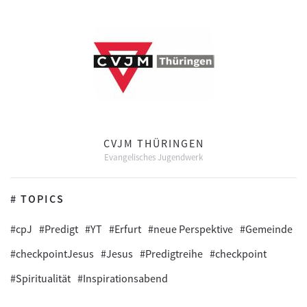
CVJM THÜRINGEN
Evangelisches Jugendwerk
# TOPICS
#cpJ
#Predigt
#YT
#Erfurt
#neue Perspektive
#Gemeinde
#checkpointJesus
#Jesus
#Predigtreihe
#checkpoint
#Spiritualität
#Inspirationsabend